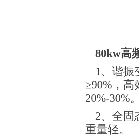
80kw
1、谐振
≥90%，
20%-30%
2、全固
重量轻。